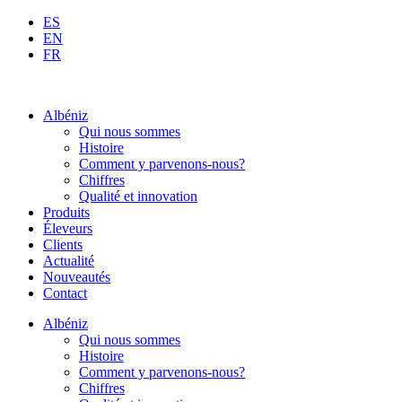
Aller
ES
au
EN
contenu
FR
Albéniz
Qui nous sommes
Histoire
Comment y parvenons-nous?
Chiffres
Qualité et innovation
Produits
Éleveurs
Clients
Actualité
Nouveautés
Contact
Albéniz
Qui nous sommes
Histoire
Comment y parvenons-nous?
Chiffres