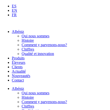
Aller
ES
au
EN
contenu
FR
Albéniz
Qui nous sommes
Histoire
Comment y parvenons-nous?
Chiffres
Qualité et innovation
Produits
Éleveurs
Clients
Actualité
Nouveautés
Contact
Albéniz
Qui nous sommes
Histoire
Comment y parvenons-nous?
Chiffres