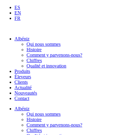
Aller
ES
au
EN
contenu
FR
Albéniz
Qui nous sommes
Histoire
Comment y parvenons-nous?
Chiffres
Qualité et innovation
Produits
Éleveurs
Clients
Actualité
Nouveautés
Contact
Albéniz
Qui nous sommes
Histoire
Comment y parvenons-nous?
Chiffres