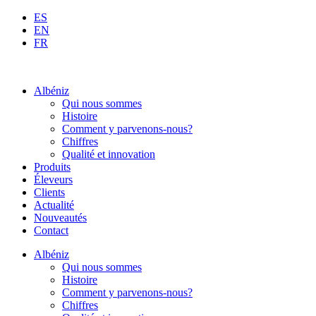
Aller
ES
au
EN
contenu
FR
Albéniz
Qui nous sommes
Histoire
Comment y parvenons-nous?
Chiffres
Qualité et innovation
Produits
Éleveurs
Clients
Actualité
Nouveautés
Contact
Albéniz
Qui nous sommes
Histoire
Comment y parvenons-nous?
Chiffres